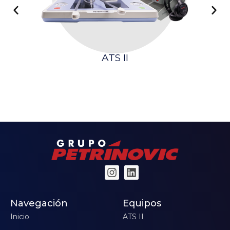
ATS II
S
Navegación
Equipos
Inicio
ATS II